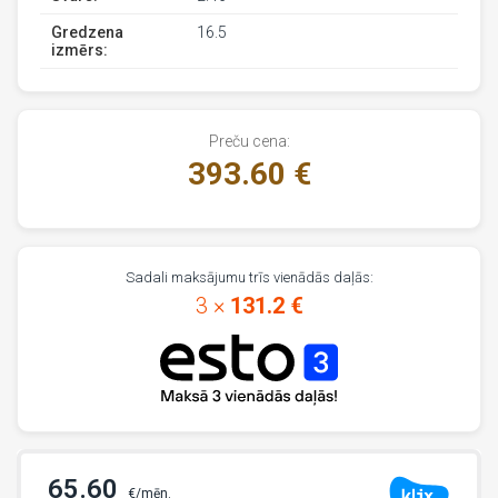
Gredzena
16.5
izmērs:
Preču cena:
393.60 €
Sadali maksājumu trīs vienādās daļās:
3 ×
131.2 €