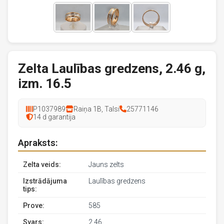
Zelta Laulības gredzens, 2.46 g,
izm. 16.5
P1037989
Raiņa 1B, Talsi
25771146
14 d garantija
Apraksts:
Zelta veids:
Jauns zelts
Izstrādājuma
Laulības gredzens
tips:
Prove:
585
Svars:
2.46