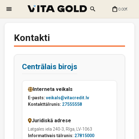
0.00
€
Kontakti
Centrālais birojs
Interneta veikals
E-pasts:
veikals@vitacredit.lv
Kontakttālrunis:
27555558
Juridiskā adrese
Latgales iela 240-3, Rīga, LV-1063
Informatīvais tālrunis:
27815000