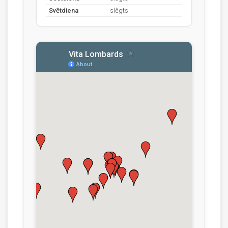
Svētdiena
slēgts