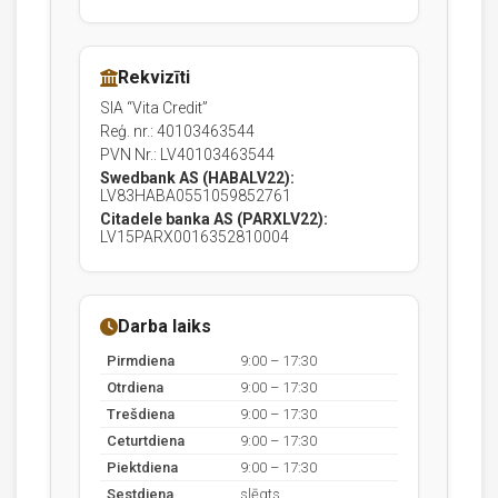
Rekvizīti
SIA “Vita Credit”
Reģ. nr.: 40103463544
PVN Nr.: LV40103463544
Swedbank AS (HABALV22):
LV83HABA0551059852761
Citadele banka AS (PARXLV22):
LV15PARX0016352810004
Darba laiks
Pirmdiena
9:00 – 17:30
Otrdiena
9:00 – 17:30
Trešdiena
9:00 – 17:30
Ceturtdiena
9:00 – 17:30
Piektdiena
9:00 – 17:30
Sestdiena
slēgts