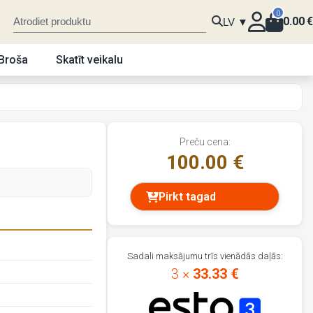
0
0.00
€
LV ▼
Broša
Skatīt veikalu
Preču cena:
100.00 €
Pirkt tagad
Sadali maksājumu trīs vienādās daļās:
3 ×
33.33 €