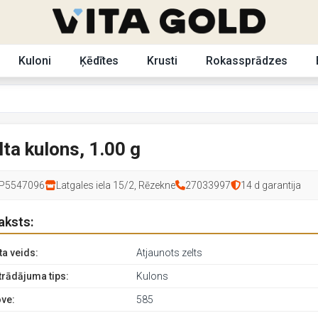
Kuloni
Ķēdītes
Krusti
Rokassprādzes
lta kulons, 1.00 g
P5547096
Latgales iela 15/2, Rēzekne
27033997
14 d garantija
aksts:
ta veids:
Atjaunots zelts
trādājuma tips:
Kulons
ve:
585