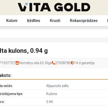
Kuloni
Ķēdītes
Krusti
Rokassprādzes
lta kulons, 0.94 g
P1037707
Nometņu iela 63, Rīga
27008785
14 d garantija
aksts:
ta veids:
Atjaunots zelts
trādājuma tips:
Kulons
rs:
0.94