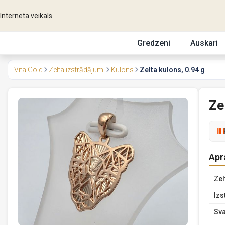
Interneta veikals
Gredzeni
Auskari
Vita Gold
Zelta izstrādājumi
Kulons
Zelta kulons, 0.94 g
Ze
Apr
Zel
Izs
Sva