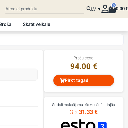
0
0.00
€
LV ▼
Broša
Skatīt veikalu
Preču cena:
94.00 €
Pirkt tagad
Sadali maksājumu trīs vienādās daļās:
3 ×
31.33 €