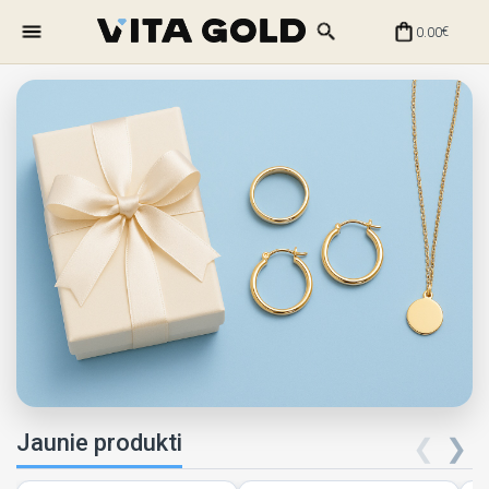
0.00
€
Jaunie produkti
❮
❯