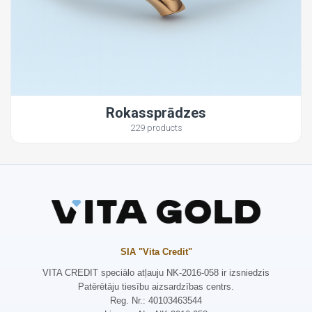
Rokassprādzes
229 products
SIA "Vita Credit"
VITA CREDIT speciālo atļauju NK-2016-058 ir izsniedzis
Patērētāju tiesību aizsardzības centrs.
Reg. Nr.: 40103463544