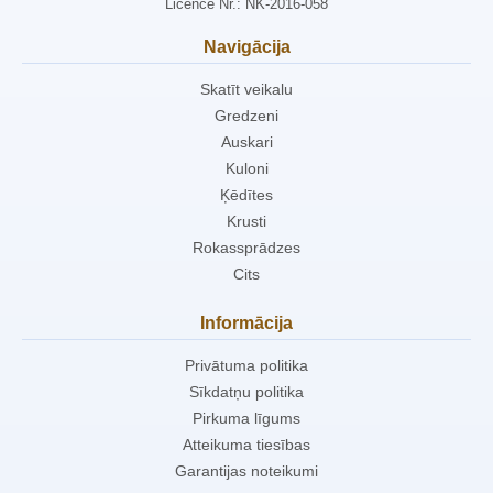
Licence Nr.: NK-2016-058
Navigācija
Skatīt veikalu
Gredzeni
Auskari
Kuloni
Ķēdītes
Krusti
Rokassprādzes
Cits
Informācija
Privātuma politika
Sīkdatņu politika
Pirkuma līgums
Atteikuma tiesības
Garantijas noteikumi