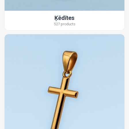
Ķēdītes
527 products