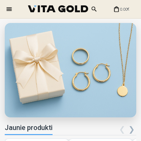
0.00
€
Jaunie produkti
❮
❯