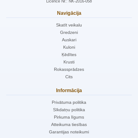
Licence Nr.: NK-2016-058
Navigācija
Skatīt veikalu
Gredzeni
Auskari
Kuloni
Ķēdītes
Krusti
Rokassprādzes
Cits
Informācija
Privātuma politika
Sīkdatņu politika
Pirkuma līgums
Atteikuma tiesības
Garantijas noteikumi