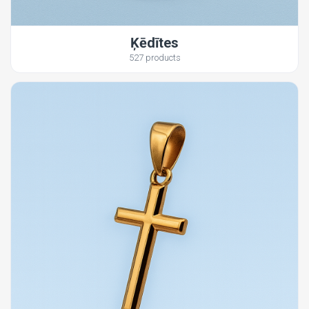
Ķēdītes
527 products