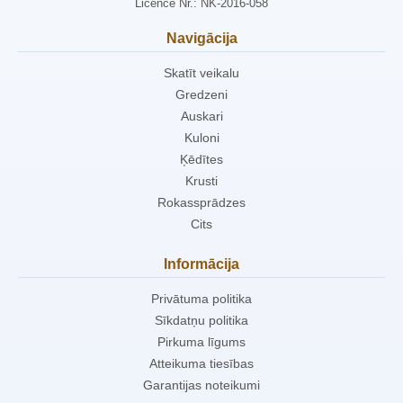
Licence Nr.: NK-2016-058
Navigācija
Skatīt veikalu
Gredzeni
Auskari
Kuloni
Ķēdītes
Krusti
Rokassprādzes
Cits
Informācija
Privātuma politika
Sīkdatņu politika
Pirkuma līgums
Atteikuma tiesības
Garantijas noteikumi