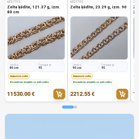
ĶĒDĪTES
ĶĒDĪTES
ZEL
Zelta ķēdīte, 121.37 g, izm.
Zelta ķēdīte, 23.29 g, izm. 90
Zel
80 cm
2.8
Izmērs:
Cena par gr.:
Izmērs:
Cena par gr.:
Iz
80 cm
95
90 cm
95
1
Atjaunots zelts
Atjaunots zelts
At
Bezmaksas piegāde uz pakomātu
Bezmaksas piegāde uz pakomātu
Be
11530.00 €
2212.55 €
19