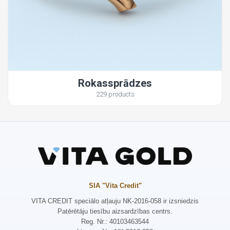
Rokassprādzes
229 products
SIA "Vita Credit"
VITA CREDIT speciālo atļauju NK-2016-058 ir izsniedzis
Patērētāju tiesību aizsardzības centrs.
Reg. Nr.: 40103463544