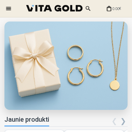
0.00
€
Jaunie produkti
❮
❯