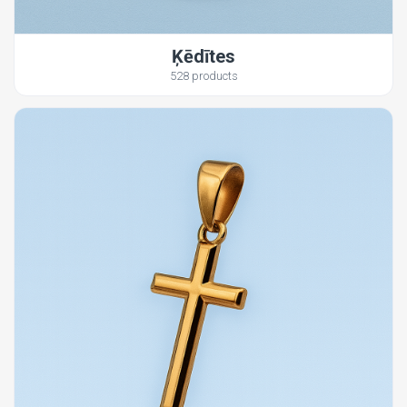
Ķēdītes
528 products