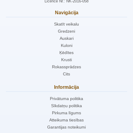
Licence Nr.: NK-2016-058
Navigācija
Skatīt veikalu
Gredzeni
Auskari
Kuloni
Ķēdītes
Krusti
Rokassprādzes
Cits
Informācija
Privātuma politika
Sīkdatņu politika
Pirkuma līgums
Atteikuma tiesības
Garantijas noteikumi