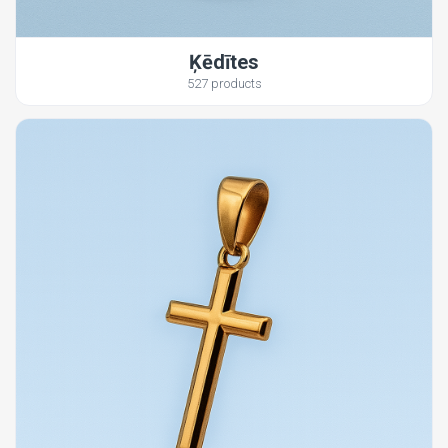
Ķēdītes
527 products