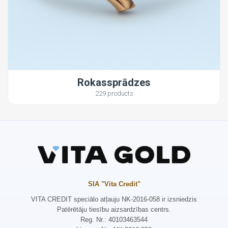
Rokassprādzes
229 products
SIA "Vita Credit"
VITA CREDIT speciālo atļauju NK-2016-058 ir izsniedzis
Patērētāju tiesību aizsardzības centrs.
Reg. Nr.: 40103463544