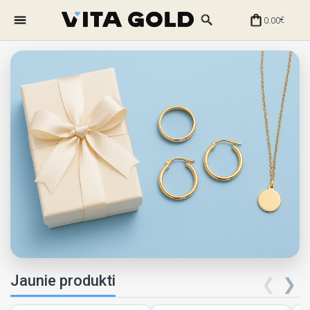
0.00
€
Jaunie produkti
❮
❯