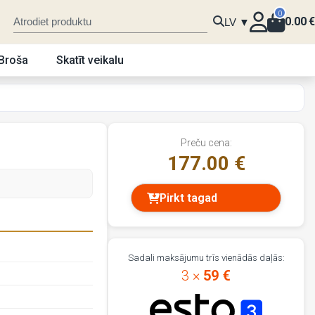
0
0.00
€
LV ▼
Broša
Skatīt veikalu
Preču cena:
177.00 €
Pirkt tagad
Sadali maksājumu trīs vienādās daļās:
3 ×
59 €