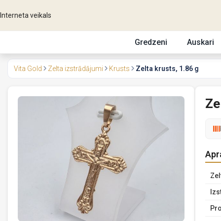
Interneta veikals
Gredzeni
Auskari
Vita Gold
Zelta izstrādājumi
Krusts
Zelta krusts, 1.86 g
Ze
Apr
Zel
Izs
Pro