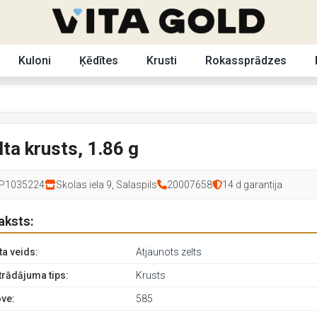
Kuloni
Ķēdītes
Krusti
Rokassprādzes
lta krusts, 1.86 g
P1035224
Skolas iela 9, Salaspils
20007658
14 d garantija
aksts:
ta veids:
Atjaunots zelts
trādājuma tips:
Krusts
ve:
585