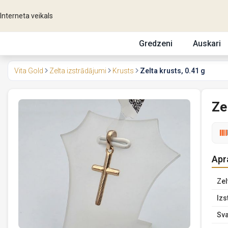
Interneta veikals
Gredzeni
Auskari
Vita Gold
Zelta izstrādājumi
Krusts
Zelta krusts, 0.41 g
Ze
Apr
Zel
Izs
Sva