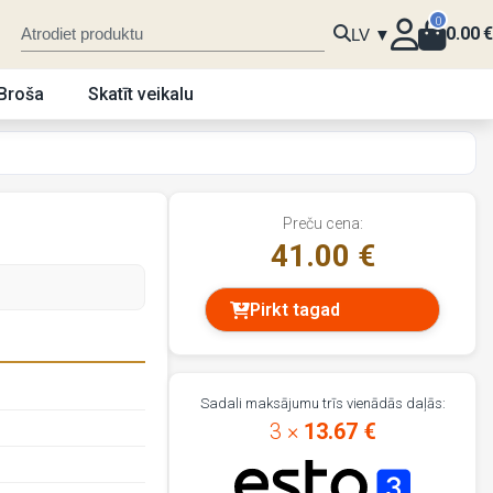
0
0.00
€
LV ▼
Broša
Skatīt veikalu
Preču cena:
41.00 €
Pirkt tagad
Sadali maksājumu trīs vienādās daļās:
3 ×
13.67 €