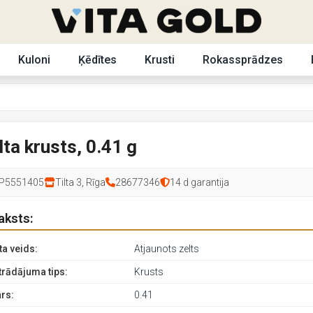
Kuloni
Ķēdītes
Krusti
Rokassprādzes
lta krusts, 0.41 g
P5551405
Tilta 3, Rīga
28677346
14 d garantija
aksts:
ta veids:
Atjaunots zelts
trādājuma tips:
Krusts
rs:
0.41