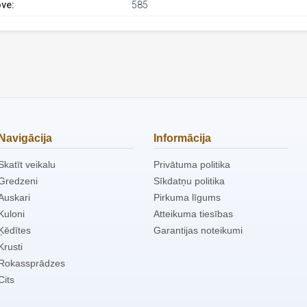
ve:
585
Navigācija
Informācija
Skatīt veikalu
Privātuma politika
Gredzeni
Sīkdatņu politika
Auskari
Pirkuma līgums
Kuloni
Atteikuma tiesības
Ķēdītes
Garantijas noteikumi
Krusti
Rokassprādzes
Cits