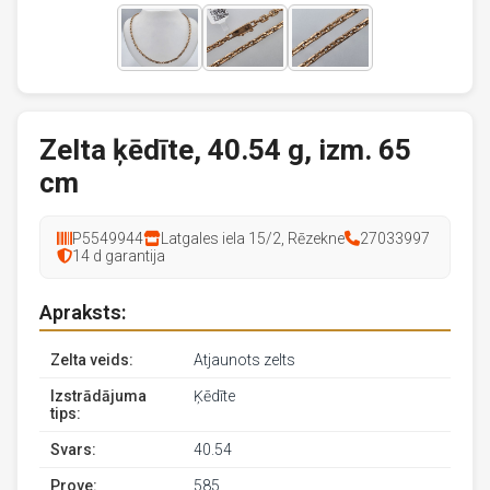
Zelta ķēdīte, 40.54 g, izm. 65
cm
P5549944
Latgales iela 15/2, Rēzekne
27033997
14 d garantija
Apraksts:
Zelta veids:
Atjaunots zelts
Izstrādājuma
Ķēdīte
tips:
Svars:
40.54
Prove:
585