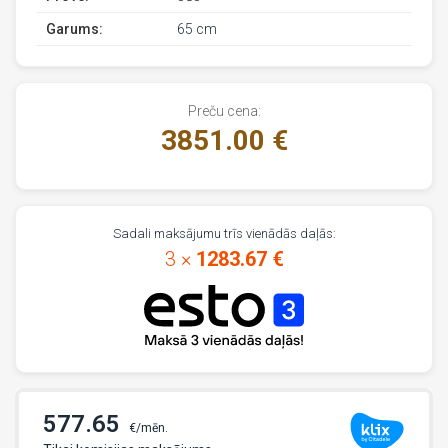
Garums:
65 cm
Preču cena:
3851.00 €
Sadali maksājumu trīs vienādās daļās:
3 ×
1283.67 €