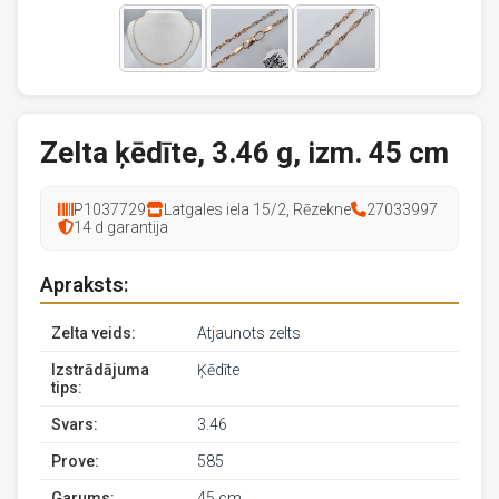
Zelta ķēdīte, 3.46 g, izm. 45 cm
P1037729
Latgales iela 15/2, Rēzekne
27033997
14 d garantija
Apraksts:
Zelta veids:
Atjaunots zelts
Izstrādājuma
Ķēdīte
tips:
Svars:
3.46
Prove:
585
Garums:
45 cm