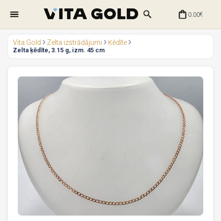
0.00
€
Vita Gold
Zelta izstrādājumi
Ķēdīte
Zelta ķēdīte, 3.15 g, izm. 45 cm