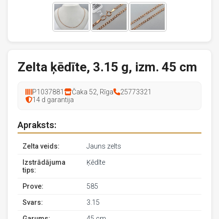
Zelta ķēdīte, 3.15 g, izm. 45 cm
P1037881
Čaka 52, Rīga
25773321
14 d garantija
Apraksts:
Zelta veids:
Jauns zelts
Izstrādājuma
Ķēdīte
tips:
Prove:
585
Svars:
3.15
Garums:
45 cm