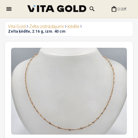
0.00
€
Vita Gold
Zelta izstrādājumi
Ķēdīte
Zelta ķēdīte, 2.16 g, izm. 40 cm