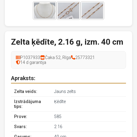
Zelta ķēdīte, 2.16 g, izm. 40 cm
P1037933
Čaka 52, Rīga
25773321
14 d garantija
Apraksts:
Zelta veids:
Jauns zelts
Izstrādājuma
Ķēdīte
tips:
Prove:
585
Svars:
2.16
Garums:
40 cm