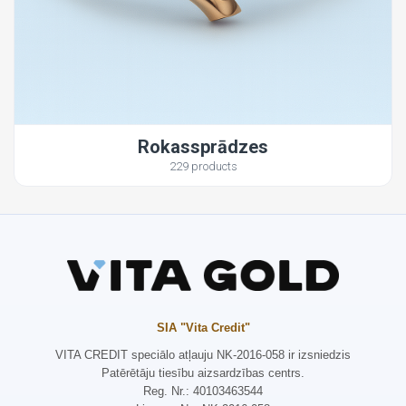
Rokassprādzes
229 products
SIA "Vita Credit"
VITA CREDIT speciālo atļauju NK-2016-058 ir izsniedzis
Patērētāju tiesību aizsardzības centrs.
Reg. Nr.: 40103463544