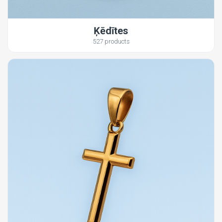
Ķēdītes
527 products