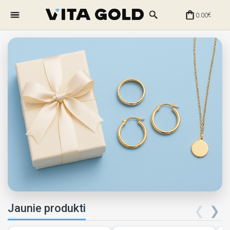
0.00
€
Jaunie produkti
❮
❯