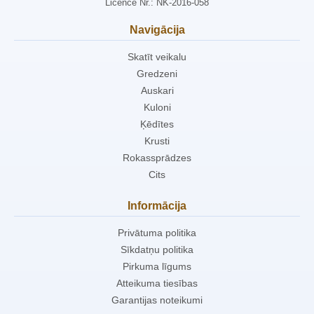
Licence Nr.: NK-2016-058
Navigācija
Skatīt veikalu
Gredzeni
Auskari
Kuloni
Ķēdītes
Krusti
Rokassprādzes
Cits
Informācija
Privātuma politika
Sīkdatņu politika
Pirkuma līgums
Atteikuma tiesības
Garantijas noteikumi