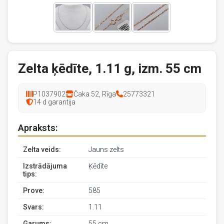
Zelta ķēdīte, 1.11 g, izm. 55 cm
P1037902
Čaka 52, Rīga
25773321
14 d garantija
Apraksts:
Zelta veids:
Jauns zelts
Izstrādājuma
Ķēdīte
tips:
Prove:
585
Svars:
1.11
Garums:
55 cm