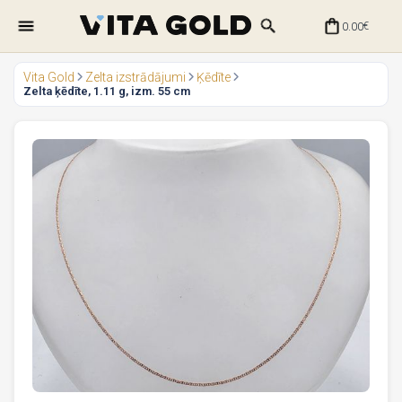
0.00
€
Vita Gold
Zelta izstrādājumi
Ķēdīte
Zelta ķēdīte, 1.11 g, izm. 55 cm