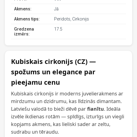
Akmens:
Jā
Akmens tips:
Peridots, Cirkonijs
Gredzena
17.5
izmērs:
Kubiskais cirkonijs (CZ) —
spožums un elegance par
pieejamu cenu
Kubiskais cirkonijs ir moderns juvelierakmens ar
mirdzumu un dzidrumu, kas līdzinās dimantam.
Latviešu valodā to bieži dēvē par
fianītu
. Ideāla
izvēle ikdienas rotām — spīdīgs, izturīgs un viegli
kopjams akmens, kas lieliski sader ar zeltu,
sudrabu un tēraudu.