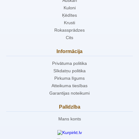
Auskari
Kuloni
Ķēdītes
Krusti
Rokassprādzes
Cits
Informācija
Privātuma politika
Sīkdatņu politika
Pirkuma līgums
Atteikuma tiesības
Garantijas noteikumi
Palīdzība
Mans konts