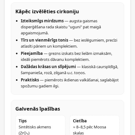
Kāpēc izvēlēties cirkoniju
Izteiksmīgs mirdzums
— augsta gaismas
disperģēšana rada skaistu "uguni" pat maigā
apgaismojumā.
Tīrs un vienmērīgs tonis
— bez ieslēgumiem, precīzi
atlasīti pāriem un komplektiem.
Pieejamība
— grezns izskats bez lielām izmaksām,
ideāli piemērots dāvanu komplektiem.
Dažādas krāsas un slīpējumi
— klasiskā caurspīdīgā,
šampanieša, rozā, zilganā u.c. toņos.
Praktisks
— piemērots ikdienas valkāšanai, saglabājot
spožumu gadiem ilgi.
Galvenās īpašības
Tips
Cietība
Sintētisks akmens
≈ 8–8,5 pēc Moosa
(ZrO
)
skalas
2