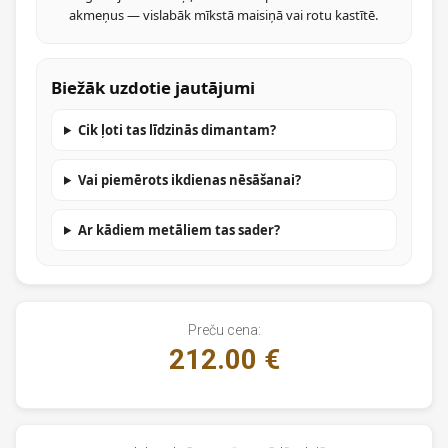
akmeņus — vislabāk mīkstā maisiņā vai rotu kastītē.
Biežāk uzdotie jautājumi
Cik ļoti tas līdzinās dimantam?
Vai piemērots ikdienas nēsāšanai?
Ar kādiem metāliem tas sader?
Preču cena:
212.00 €