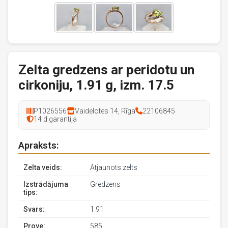
Zelta gredzens ar peridotu un
cirkoniju, 1.91 g, izm. 17.5
P1026556
Vaidelotes 14, Rīga
22106845
14 d garantija
Apraksts:
Zelta veids:
Atjaunots zelts
Izstrādājuma
Gredzens
tips:
Svars:
1.91
Prove:
585