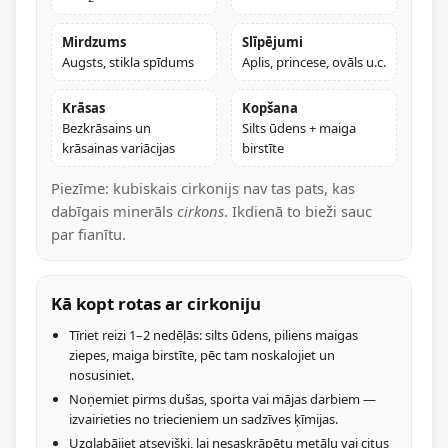
Mirdzums
Slīpējumi
Augsts, stikla spīdums
Aplis, princese, ovāls u.c.
Krāsas
Kopšana
Bezkrāsains un
Silts ūdens + maiga
krāsainas variācijas
birstīte
Piezīme: kubiskais cirkonijs nav tas pats, kas
dabīgais minerāls
cirkons
. Ikdienā to bieži sauc
par fianītu.
Kā kopt rotas ar cirkoniju
Tīriet reizi 1–2 nedēļās: silts ūdens, piliens maigas
ziepes, maiga birstīte, pēc tam noskalojiet un
nosusiniet.
Noņemiet pirms dušas, sporta vai mājas darbiem —
izvairieties no triecieniem un sadzīves ķīmijas.
Uzglabājiet atsevišķi, lai nesaskrāpētu metālu vai citus