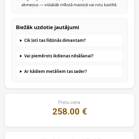
akmeņus — vislabāk mīkstā maisiņā vai rotu kastītē.
Biežāk uzdotie jautājumi
Cik ļoti tas līdzinās dimantam?
Vai piemērots ikdienas nēsāšanai?
Ar kādiem metāliem tas sader?
Preču cena:
258.00 €