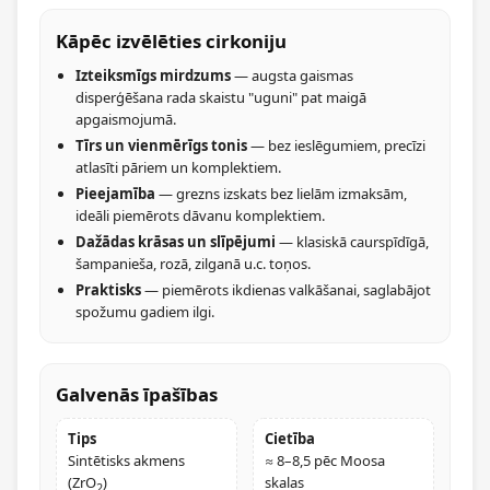
Kāpēc izvēlēties cirkoniju
Izteiksmīgs mirdzums
— augsta gaismas
disperģēšana rada skaistu "uguni" pat maigā
apgaismojumā.
Tīrs un vienmērīgs tonis
— bez ieslēgumiem, precīzi
atlasīti pāriem un komplektiem.
Pieejamība
— grezns izskats bez lielām izmaksām,
ideāli piemērots dāvanu komplektiem.
Dažādas krāsas un slīpējumi
— klasiskā caurspīdīgā,
šampanieša, rozā, zilganā u.c. toņos.
Praktisks
— piemērots ikdienas valkāšanai, saglabājot
spožumu gadiem ilgi.
Galvenās īpašības
Tips
Cietība
Sintētisks akmens
≈ 8–8,5 pēc Moosa
(ZrO
)
skalas
2