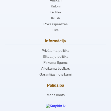
Auskari
Kuloni
Ķēdītes
Krusti
Rokassprādzes
Cits
Informācija
Privātuma politika
Sīkdatņu politika
Pirkuma līgums
Atteikuma tiesības
Garantijas noteikumi
Palīdzība
Mans konts