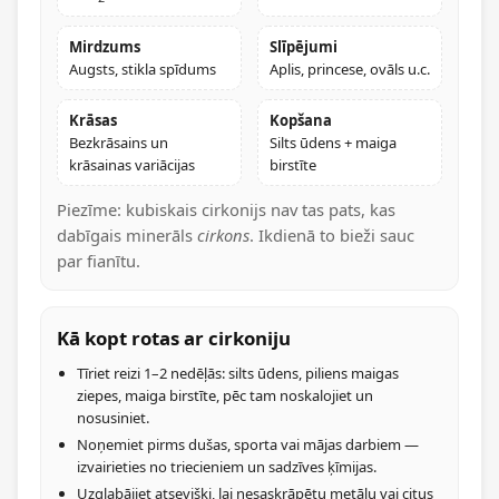
Mirdzums
Slīpējumi
Augsts, stikla spīdums
Aplis, princese, ovāls u.c.
Krāsas
Kopšana
Bezkrāsains un
Silts ūdens + maiga
krāsainas variācijas
birstīte
Piezīme: kubiskais cirkonijs nav tas pats, kas
dabīgais minerāls
cirkons
. Ikdienā to bieži sauc
par fianītu.
Kā kopt rotas ar cirkoniju
Tīriet reizi 1–2 nedēļās: silts ūdens, piliens maigas
ziepes, maiga birstīte, pēc tam noskalojiet un
nosusiniet.
Noņemiet pirms dušas, sporta vai mājas darbiem —
izvairieties no triecieniem un sadzīves ķīmijas.
Uzglabājiet atsevišķi, lai nesaskrāpētu metālu vai citus