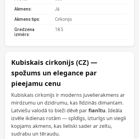
Akmens:
Jā
Akmens tips:
Cirkonijs
Gredzena
18.5
izmērs:
Kubiskais cirkonijs (CZ) —
spožums un elegance par
pieejamu cenu
Kubiskais cirkonijs ir moderns juvelierakmens ar
mirdzumu un dzidrumu, kas līdzinās dimantam.
Latviešu valodā to bieži dēvē par
fianītu
. Ideāla
izvēle ikdienas rotām — spīdīgs, izturīgs un viegli
kopjams akmens, kas lieliski sader ar zeltu,
sudrabu un tēraudu.