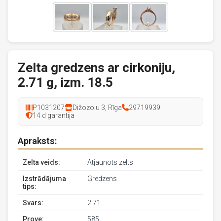
Zelta gredzens ar cirkoniju,
2.71 g, izm. 18.5
P1031207
Dižozolu 3, Rīga
29719939
14 d garantija
Apraksts:
Zelta veids:
Atjaunots zelts
Izstrādājuma
Gredzens
tips:
Svars:
2.71
Prove:
585