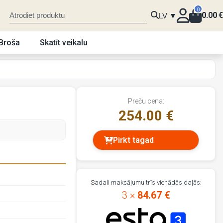
0
0.00
€
LV ▼
Broša
Skatīt veikalu
Preču cena:
254.00 €
Pirkt tagad
Sadali maksājumu trīs vienādās daļās:
3 ×
84.67 €