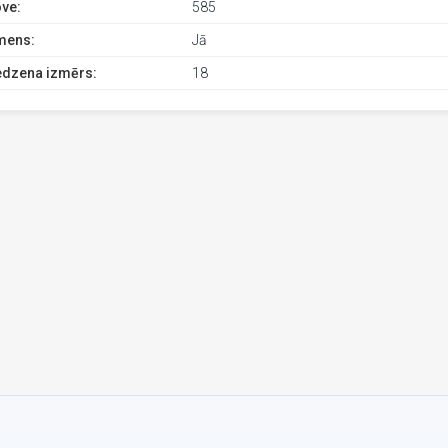
ve:
585
mens:
Jā
edzena izmērs:
18