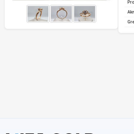
Pro
Ak
Gr