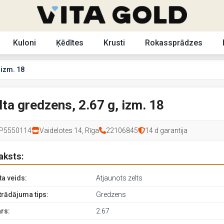
Kuloni
Ķēdītes
Krusti
Rokassprādzes
 izm. 18
lta gredzens, 2.67 g, izm. 18
P5550114
Vaidelotes 14, Rīga
22106845
14 d garantija
aksts:
ta veids:
Atjaunots zelts
trādājuma tips:
Gredzens
rs:
2.67