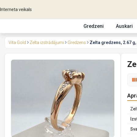
Interneta veikals
Gredzeni
Auskari
Vita Gold
Zelta izstrādājumi
Gredzens
Zelta gredzens, 2.67 g,
Ze
Apr
Zel
Izs
Sva