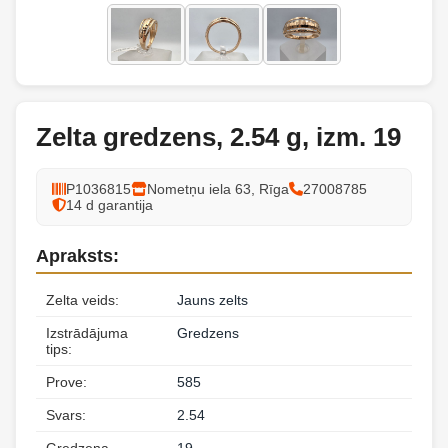
Zelta gredzens, 2.54 g, izm. 19
P1036815
Nometņu iela 63, Rīga
27008785
14 d garantija
Apraksts:
Zelta veids:
Jauns zelts
Izstrādājuma
Gredzens
tips:
Prove:
585
Svars:
2.54
Gredzena
19