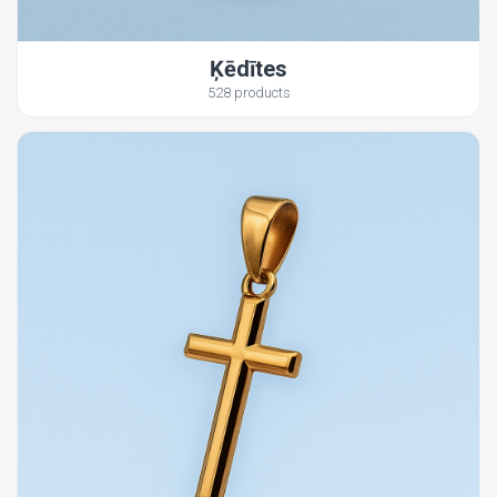
Ķēdītes
528 products