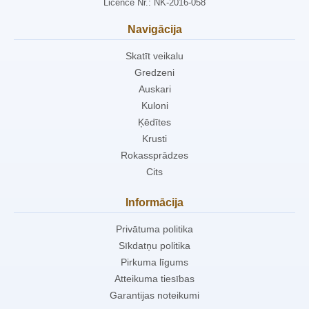
Licence Nr.: NK-2016-058
Navigācija
Skatīt veikalu
Gredzeni
Auskari
Kuloni
Ķēdītes
Krusti
Rokassprādzes
Cits
Informācija
Privātuma politika
Sīkdatņu politika
Pirkuma līgums
Atteikuma tiesības
Garantijas noteikumi