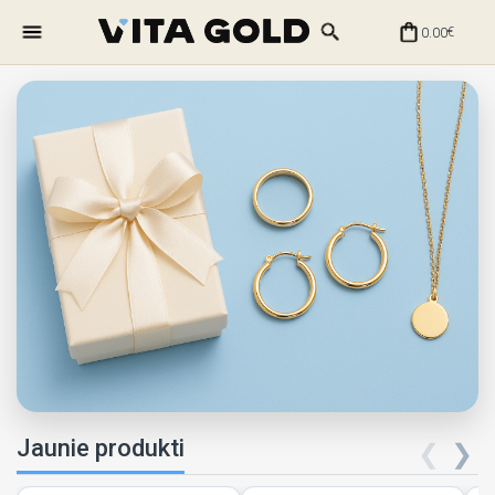
0.00
€
Jaunie produkti
❮
❯