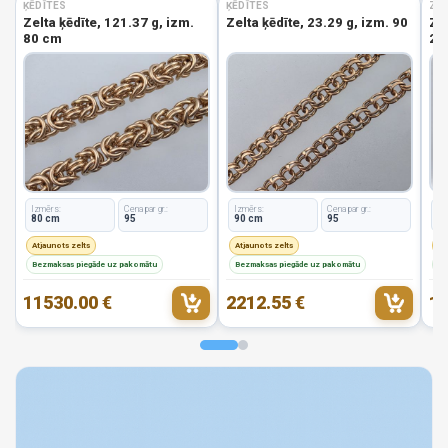
ĶĒDĪTES
ĶĒDĪTES
ZEL
Zelta ķēdīte, 121.37 g, izm.
Zelta ķēdīte, 23.29 g, izm. 90
Zel
80 cm
2.8
Izmērs:
Cena par gr.:
Izmērs:
Cena par gr.:
Iz
80 cm
95
90 cm
95
1
Atjaunots zelts
Atjaunots zelts
At
Bezmaksas piegāde uz pakomātu
Bezmaksas piegāde uz pakomātu
Be
11530.00 €
2212.55 €
19