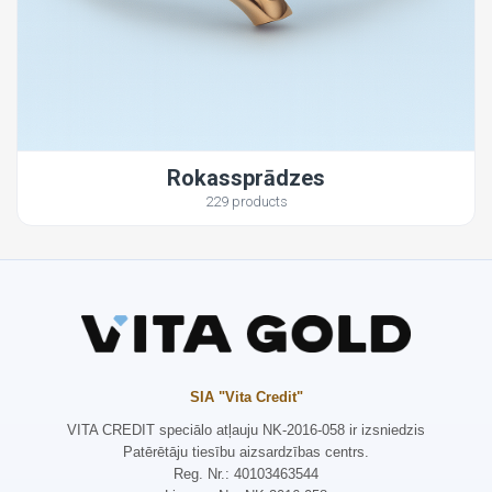
Rokassprādzes
229 products
SIA "Vita Credit"
VITA CREDIT speciālo atļauju NK-2016-058 ir izsniedzis
Patērētāju tiesību aizsardzības centrs.
Reg. Nr.: 40103463544