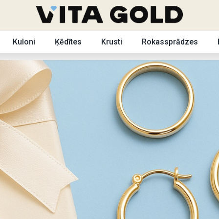
Kuloni
Ķēdītes
Krusti
Rokassprādzes