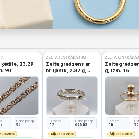
ES
ZELTA IZSTRĀDĀJUMI
ZELTA IZSTRĀDĀ
 ķēdīte, 23.29
Zelta gredzens ar
Zelta gredzen
m. 90
briljantu, 2.87 g,
g, izm. 16
izm. 17
s:
Cena par gr.:
Izmērs:
Cena par gr.:
Izmērs:
Cen
m
95
17
696.52
16
10
nots zelts
Atjaunots zelts
Atjaunots zelts