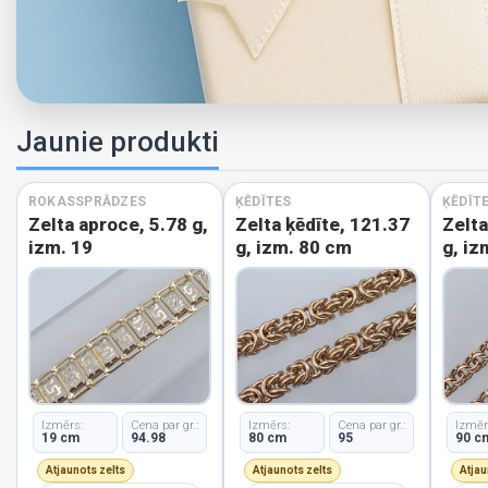
Jaunie produkti
ROKASSPRĀDZES
ĶĒDĪTES
ĶĒDĪT
Zelta aproce, 5.78 g,
Zelta ķēdīte, 121.37
Zelta
izm. 19
g, izm. 80 cm
g, iz
Izmērs:
Cena par gr.:
Izmērs:
Cena par gr.:
Izmēr
19 cm
94.98
80 cm
95
90 c
Atjaunots zelts
Atjaunots zelts
Atjau