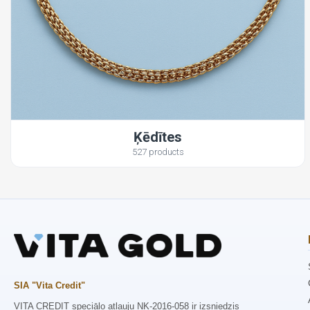
Ķēdītes
527 products
SIA "Vita Credit"
VITA CREDIT speciālo atļauju NK-2016-058 ir izsniedzis