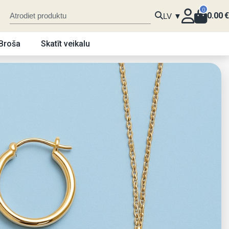
0
0.00
€
LV ▼
Broša
Skatīt veikalu