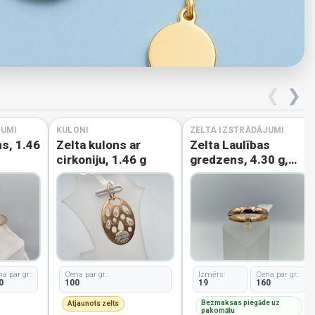
❮
❯
JUMI
KULONI
ZELTA IZSTRĀDĀJUMI
s, 1.46
Zelta kulons ar
Zelta Laulības
cirkoniju, 1.46 g
gredzens, 4.30 g,
izm. 19
a par gr.:
Cena par gr.:
Izmērs:
Cena par gr.:
0
100
19
160
Bezmaksas piegāde uz
Atjaunots zelts
pakomātu