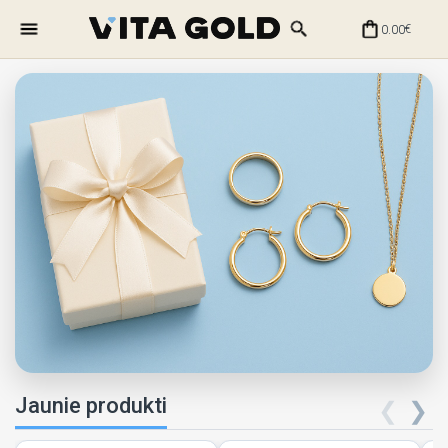
0.00
€
Jaunie produkti
❮
❯