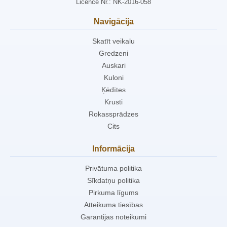
Licence Nr.: NK-2016-058
Navigācija
Skatīt veikalu
Gredzeni
Auskari
Kuloni
Ķēdītes
Krusti
Rokassprādzes
Cits
Informācija
Privātuma politika
Sīkdatņu politika
Pirkuma līgums
Atteikuma tiesības
Garantijas noteikumi