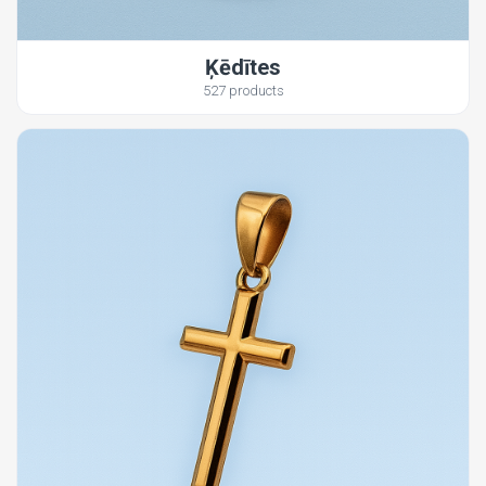
Ķēdītes
527 products