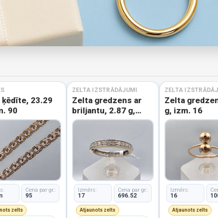
ES
ZELTA IZSTRĀDĀJUMI
ZELTA IZSTRĀDĀ
 ķēdīte, 23.29
Zelta gredzens ar
Zelta gredzen
m. 90
briljantu, 2.87 g,
g, izm. 16
izm. 17
s:
Cena par gr.:
Izmērs:
Cena par gr.:
Izmērs:
Cen
m
95
17
696.52
16
10
nots zelts
Atjaunots zelts
Atjaunots zelts