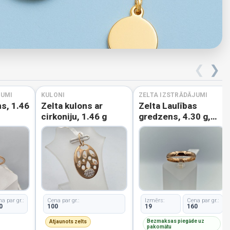
❮
❯
JUMI
KULONI
ZELTA IZSTRĀDĀJUMI
s, 1.46
Zelta kulons ar
Zelta Laulības
cirkoniju, 1.46 g
gredzens, 4.30 g,
izm. 19
a par gr.:
Cena par gr.:
Izmērs:
Cena par gr.:
0
100
19
160
Bezmaksas piegāde uz
Atjaunots zelts
pakomātu