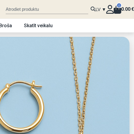
0
0.00
€
LV ▼
Broša
Skatīt veikalu