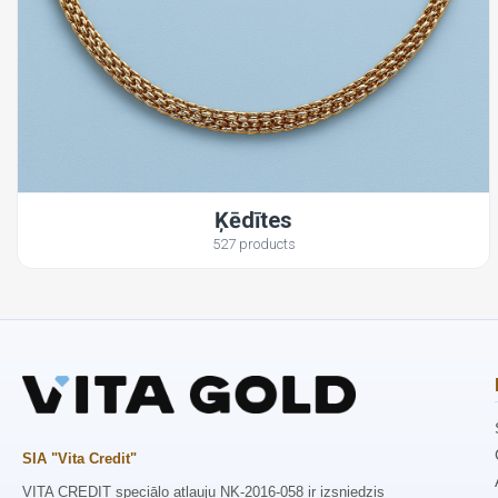
Ķēdītes
527 products
SIA "Vita Credit"
VITA CREDIT speciālo atļauju NK-2016-058 ir izsniedzis