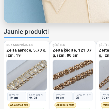
Jaunie produkti
ROKASSPRĀDZES
ĶĒDĪTES
ĶĒDĪT
Zelta aproce, 5.78 g,
Zelta ķēdīte, 121.37
Zelta
izm. 19
g, izm. 80 cm
g, iz
Izmērs:
Cena par gr.:
Izmērs:
Cena par gr.:
Izmēr
19 cm
94.98
80 cm
95
90 c
Atjaunots zelts
Atjaunots zelts
Atjau