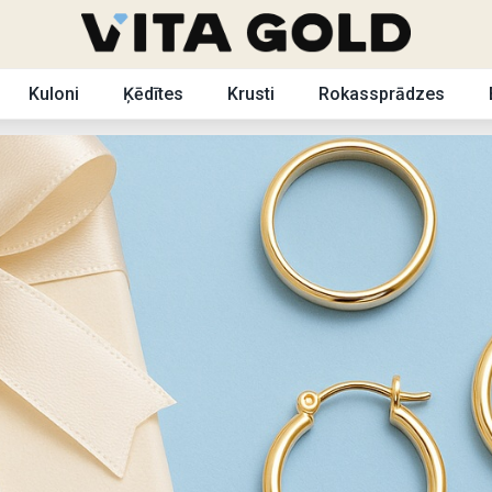
Kuloni
Ķēdītes
Krusti
Rokassprādzes