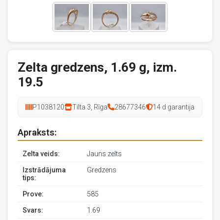
Zelta gredzens, 1.69 g, izm.
19.5
P1038120
Tilta 3, Rīga
28677346
14 d garantija
Apraksts:
Zelta veids:
Jauns zelts
Izstrādājuma
Gredzens
tips:
Prove:
585
Svars:
1.69