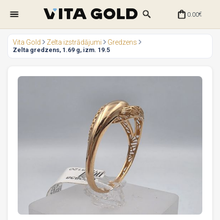
0.00
€
Vita Gold
Zelta izstrādājumi
Gredzens
Zelta gredzens, 1.69 g, izm. 19.5