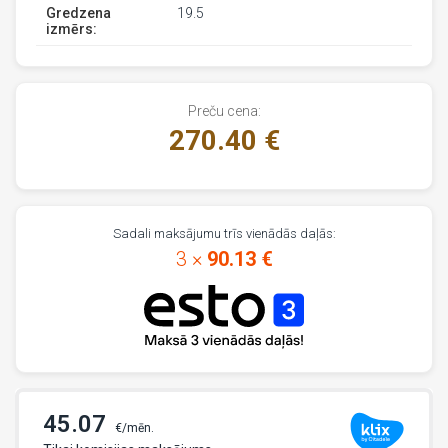
Gredzena
19.5
izmērs:
Preču cena:
270.40 €
Sadali maksājumu trīs vienādās daļās:
3 ×
90.13 €