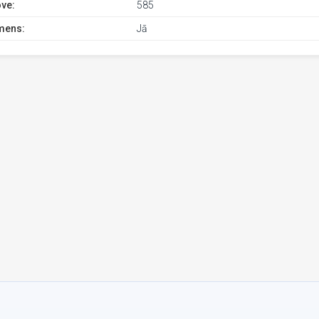
ve:
585
mens:
Jā