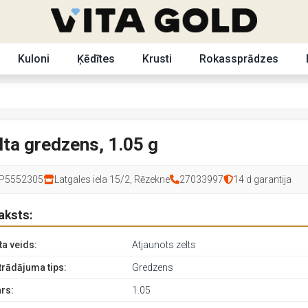
Kuloni
Ķēdītes
Krusti
Rokassprādzes
lta gredzens, 1.05 g
P5552305
Latgales iela 15/2, Rēzekne
27033997
14 d garantija
aksts:
ta veids:
Atjaunots zelts
trādājuma tips:
Gredzens
rs:
1.05