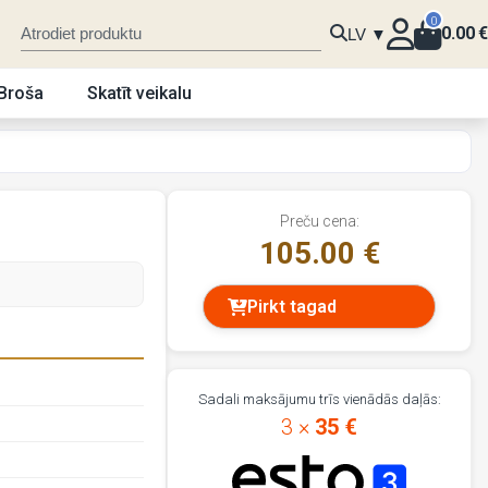
0
0.00
€
LV ▼
Broša
Skatīt veikalu
Preču cena:
105.00 €
Pirkt tagad
Sadali maksājumu trīs vienādās daļās:
3 ×
35 €