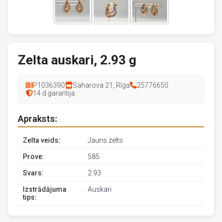
Zelta auskari, 2.93 g
P1036390
Saharova 21, Rīga
25776650
14 d garantija
Apraksts:
Zelta veids:
Jauns zelts
Prove:
585
Svars:
2.93
Izstrādājuma
Auskari
tips: