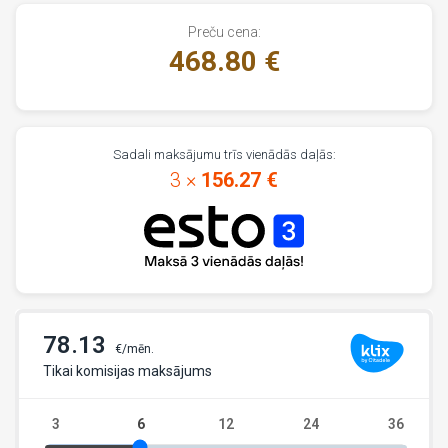
Preču cena:
468.80 €
Sadali maksājumu trīs vienādās daļās:
3 ×
156.27 €