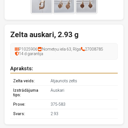
Zelta auskari, 2.93 g
P1025906
Nometņu iela 63, Rīga
27008785
14 d garantija
Apraksts:
Zelta veids:
Atjaunots zelts
Izstrādājuma
Auskari
tips:
Prove:
375-583
Svars:
2.93