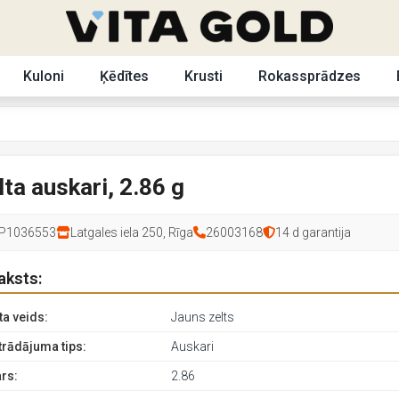
Kuloni
Ķēdītes
Krusti
Rokassprādzes
lta auskari, 2.86 g
P1036553
Latgales iela 250, Rīga
26003168
14 d garantija
aksts:
ta veids:
Jauns zelts
trādājuma tips:
Auskari
rs:
2.86