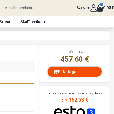
0
0.00
€
LV ▼
Broša
Skatīt veikalu
Preču cena:
457.60 €
Pirkt tagad
Sadali maksājumu trīs vienādās daļās:
3 ×
152.53 €