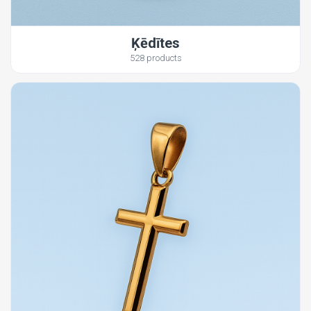
Ķēdītes
528 products