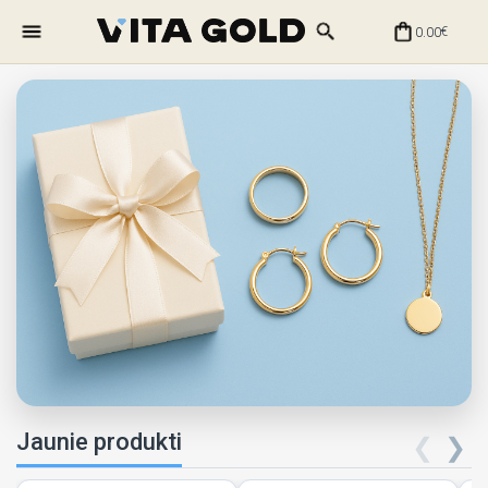
0.00
€
Jaunie produkti
❮
❯