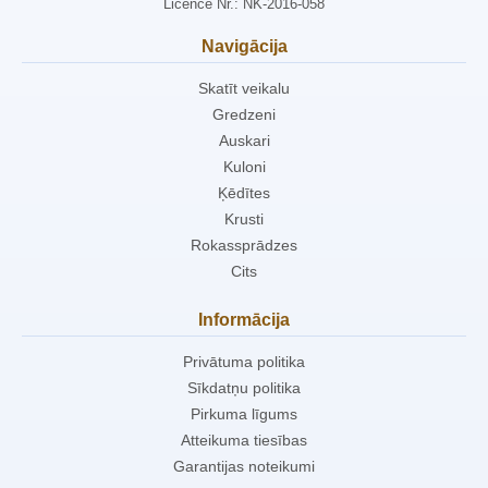
Licence Nr.: NK-2016-058
Navigācija
Skatīt veikalu
Gredzeni
Auskari
Kuloni
Ķēdītes
Krusti
Rokassprādzes
Cits
Informācija
Privātuma politika
Sīkdatņu politika
Pirkuma līgums
Atteikuma tiesības
Garantijas noteikumi