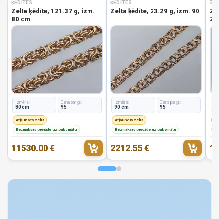
ĶĒDĪTES
ĶĒDĪTES
ZEL
Zelta ķēdīte, 121.37 g, izm.
Zelta ķēdīte, 23.29 g, izm. 90
Zel
80 cm
2.8
Izmērs:
Cena par gr.:
Izmērs:
Cena par gr.:
Iz
80 cm
95
90 cm
95
1
Atjaunots zelts
Atjaunots zelts
At
Bezmaksas piegāde uz pakomātu
Bezmaksas piegāde uz pakomātu
Be
11530.00 €
2212.55 €
19