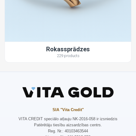
Rokassprādzes
229 products
SIA "Vita Credit"
VITA CREDIT speciālo atļauju NK-2016-058 ir izsniedzis
Patērētāju tiesību aizsardzības centrs.
Reg. Nr.: 40103463544