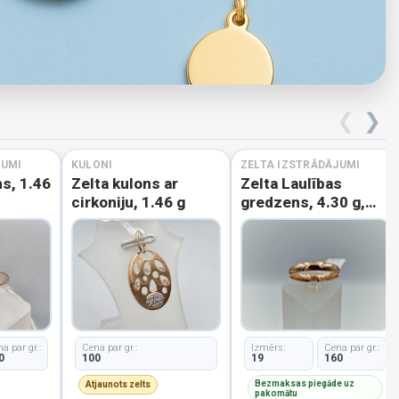
❮
❯
JUMI
KULONI
ZELTA IZSTRĀDĀJUMI
s, 1.46
Zelta kulons ar
Zelta Laulības
cirkoniju, 1.46 g
gredzens, 4.30 g,
izm. 19
a par gr.:
Cena par gr.:
Izmērs:
Cena par gr.:
0
100
19
160
Bezmaksas piegāde uz
Atjaunots zelts
pakomātu