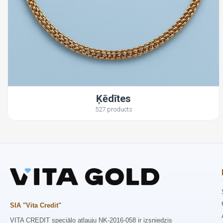
Ķēdītes
527 products
SIA "Vita Credit"
VITA CREDIT speciālo atļauju NK-2016-058 ir izsniedzis