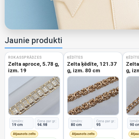
Jaunie produkti
ROKASSPRĀDZES
ĶĒDĪTES
ĶĒDĪT
Zelta aproce, 5.78 g,
Zelta ķēdīte, 121.37
Zelta
izm. 19
g, izm. 80 cm
g, iz
Izmērs:
Cena par gr.:
Izmērs:
Cena par gr.:
Izmēr
19 cm
94.98
80 cm
95
90 c
Atjaunots zelts
Atjaunots zelts
Atjau