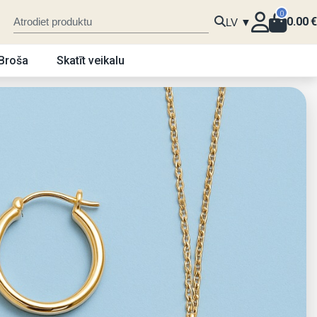
0
0.00
€
LV ▼
Broša
Skatīt veikalu