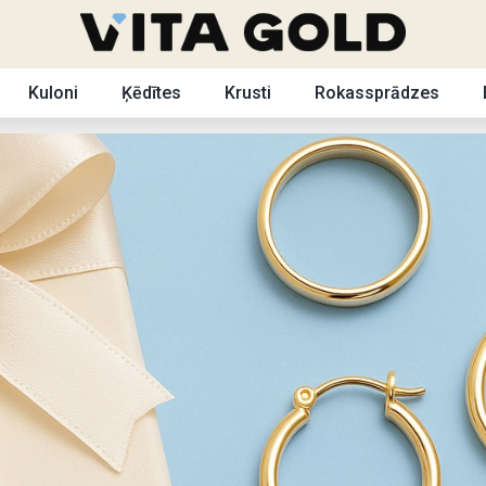
Kuloni
Ķēdītes
Krusti
Rokassprādzes