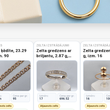
ES
ZELTA IZSTRĀDĀJUMI
ZELTA IZSTRĀDĀ
 ķēdīte, 23.29
Zelta gredzens ar
Zelta gredzen
m. 90
briljantu, 2.87 g,
g, izm. 16
izm. 17
s:
Cena par gr.:
Izmērs:
Cena par gr.:
Izmērs:
Cen
m
95
17
696.52
16
10
nots zelts
Atjaunots zelts
Atjaunots zelts