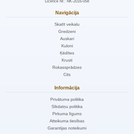
Licence Nr.: NK-2016-058
Navigācija
Skatīt veikalu
Gredzeni
Auskari
Kuloni
Ķēdītes
Krusti
Rokassprādzes
Cits
Informācija
Privātuma politika
Sīkdatņu politika
Pirkuma līgums
Atteikuma tiesības
Garantijas noteikumi