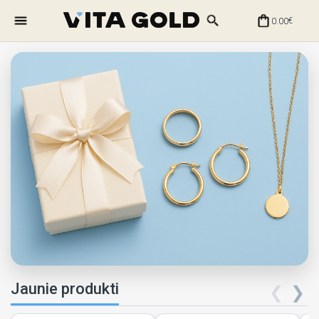
0.00
€
Jaunie produkti
❮
❯