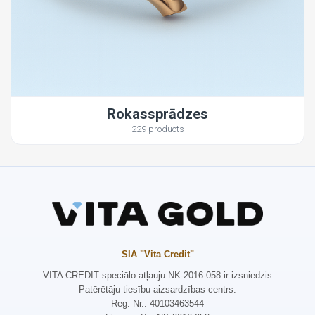
Rokassprādzes
229 products
SIA "Vita Credit"
VITA CREDIT speciālo atļauju NK-2016-058 ir izsniedzis
Patērētāju tiesību aizsardzības centrs.
Reg. Nr.: 40103463544