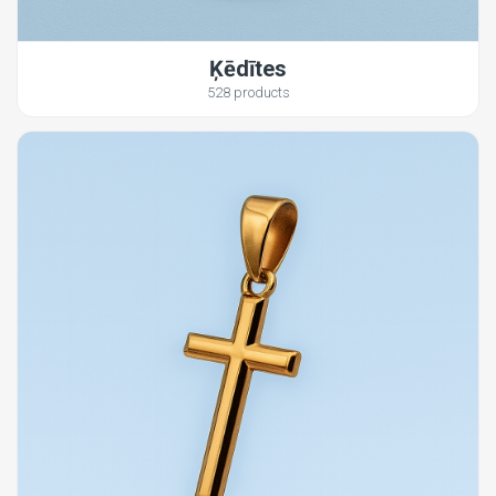
Ķēdītes
528 products