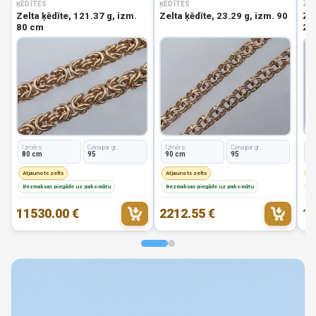
ĶĒDĪTES
ĶĒDĪTES
ZEL
Zelta ķēdīte, 121.37 g, izm.
Zelta ķēdīte, 23.29 g, izm. 90
Zel
80 cm
2.8
Izmērs:
Cena par gr.:
Izmērs:
Cena par gr.:
Iz
80 cm
95
90 cm
95
1
Atjaunots zelts
Atjaunots zelts
At
Bezmaksas piegāde uz pakomātu
Bezmaksas piegāde uz pakomātu
Be
11530.00 €
2212.55 €
19