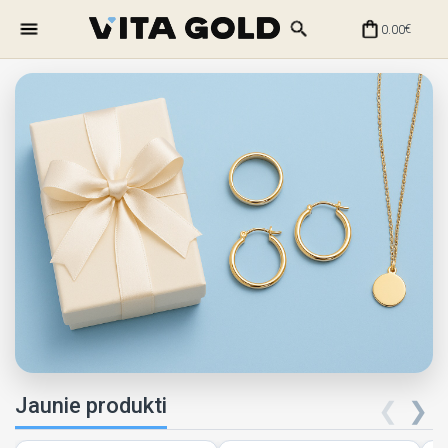
0.00
€
Jaunie produkti
❮
❯