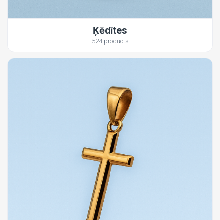
Ķēdītes
524 products