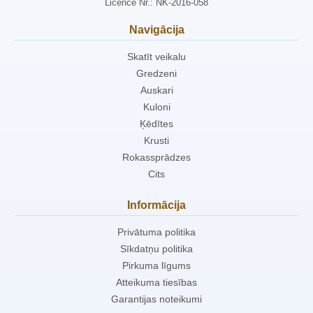
Licence Nr.: NK-2016-058
Navigācija
Skatīt veikalu
Gredzeni
Auskari
Kuloni
Ķēdītes
Krusti
Rokassprādzes
Cits
Informācija
Privātuma politika
Sīkdatņu politika
Pirkuma līgums
Atteikuma tiesības
Garantijas noteikumi