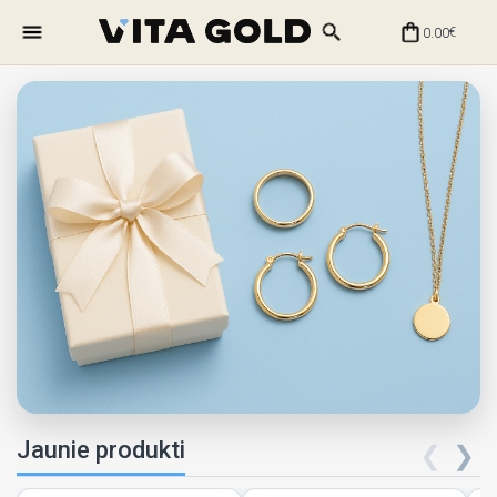
0.00
€
Jaunie produkti
❮
❯