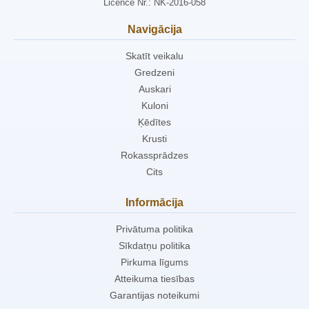
Licence Nr.: NK-2016-058
Navigācija
Skatīt veikalu
Gredzeni
Auskari
Kuloni
Ķēdītes
Krusti
Rokassprādzes
Cits
Informācija
Privātuma politika
Sīkdatņu politika
Pirkuma līgums
Atteikuma tiesības
Garantijas noteikumi