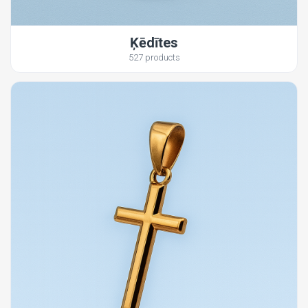
Ķēdītes
527 products