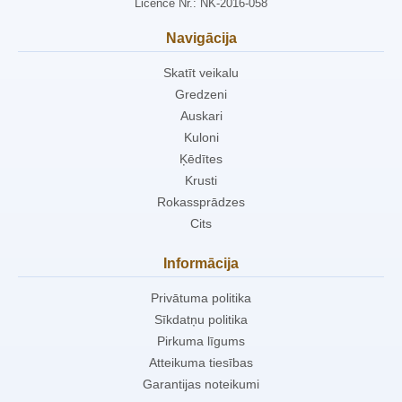
Licence Nr.: NK-2016-058
Navigācija
Skatīt veikalu
Gredzeni
Auskari
Kuloni
Ķēdītes
Krusti
Rokassprādzes
Cits
Informācija
Privātuma politika
Sīkdatņu politika
Pirkuma līgums
Atteikuma tiesības
Garantijas noteikumi