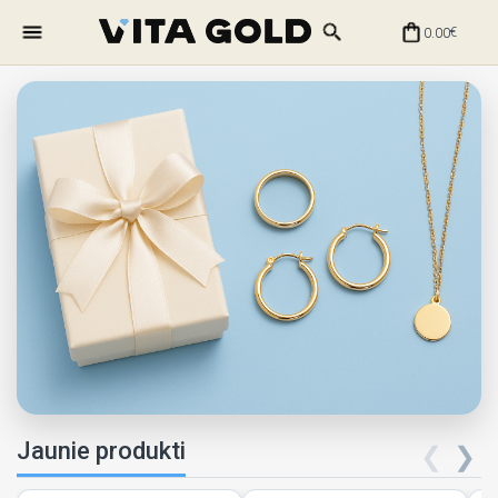
0.00
€
Jaunie produkti
❮
❯