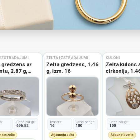
 IZSTRĀDĀJUMI
ZELTA IZSTRĀDĀJUMI
KULONI
a gredzens ar
Zelta gredzens, 1.46
Zelta kulons 
antu, 2.87 g,
g, izm. 16
cirkoniju, 1.4
 17
s:
Cena par gr.:
Izmērs:
Cena par gr.:
Cena par gr.:
696.52
16
100
100
nots zelts
Atjaunots zelts
Atjaunots zelts