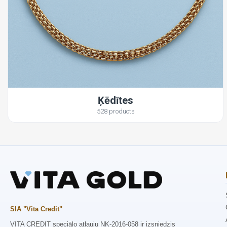
Ķēdītes
528 products
SIA "Vita Credit"
VITA CREDIT speciālo atļauju NK-2016-058 ir izsniedzis