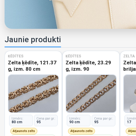
Jaunie produkti
ĶĒDĪTES
ĶĒDĪTES
ZELTA
Zelta ķēdīte, 121.37
Zelta ķēdīte, 23.29
Zelt
g, izm. 80 cm
g, izm. 90
brilj
izm.
Izmērs:
Cena par gr.:
Izmērs:
Cena par gr.:
Izmēr
80 cm
95
90 cm
95
17
Atjaunots zelts
Atjaunots zelts
Atjau