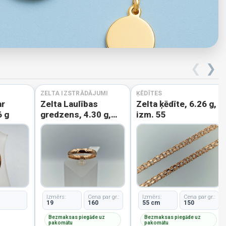
❮
❯
ZELTA IZSTRĀDĀJUMI
ĶĒDĪTES
ar
Zelta Laulības
Zelta ķēdīte, 6.26 g,
6 g
gredzens, 4.30 g,
izm. 55
izm. 19
Izmērs:
Cena par gr.:
Izmērs:
Cena par gr.:
19
160
55 cm
150
Bezmaksas piegāde uz
Bezmaksas piegāde uz
pakomātu
pakomātu