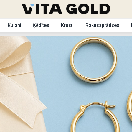
Kuloni
Ķēdītes
Krusti
Rokassprādzes