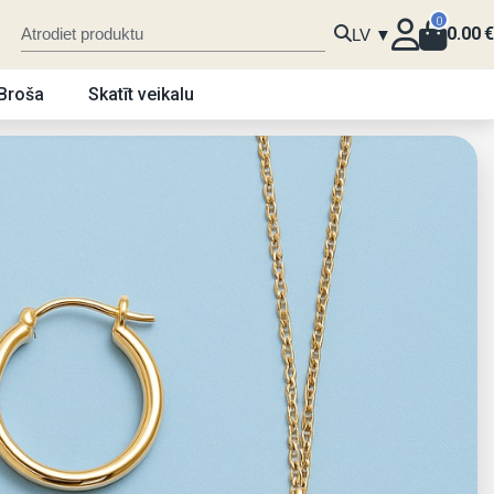
0
0.00
€
LV ▼
Broša
Skatīt veikalu