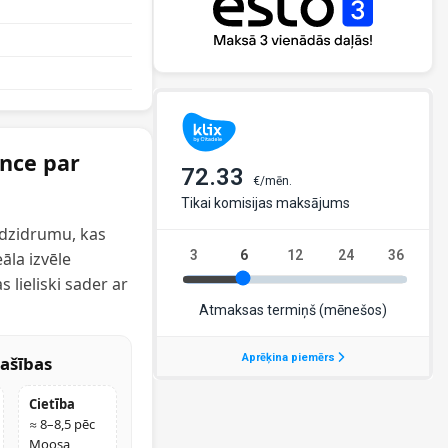
ance par
 dzidrumu, kas
eāla izvēle
 lieliski sader ar
ašības
Cietība
≈ 8–8,5 pēc
Moosa