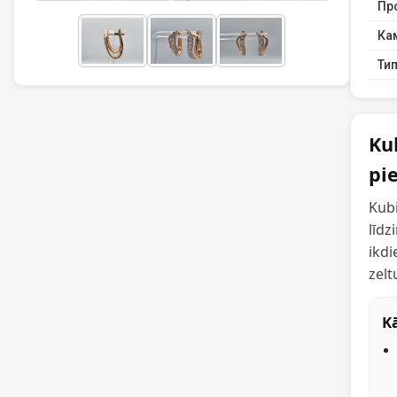
Пр
Ка
Тип
Ku
pi
Kubi
līdz
ikdi
zelt
Kā