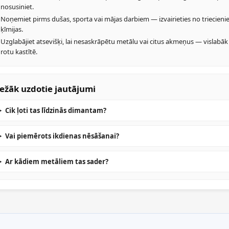
nosusiniet.
Noņemiet pirms dušas, sporta vai mājas darbiem — izvairieties no triecieni
ķīmijas.
Uzglabājiet atsevišķi, lai nesaskrāpētu metālu vai citus akmeņus — vislabāk
rotu kastītē.
ežāk uzdotie jautājumi
Cik ļoti tas līdzinās dimantam?
Vai piemērots ikdienas nēsāšanai?
Ar kādiem metāliem tas sader?