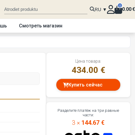
0
0.00
€
RU ▼
ошь
Смотреть магазин
Цена товара:
434.00 €
Купить сейчас
Разделите платёж на три равные
части:
3 ×
144.67 €