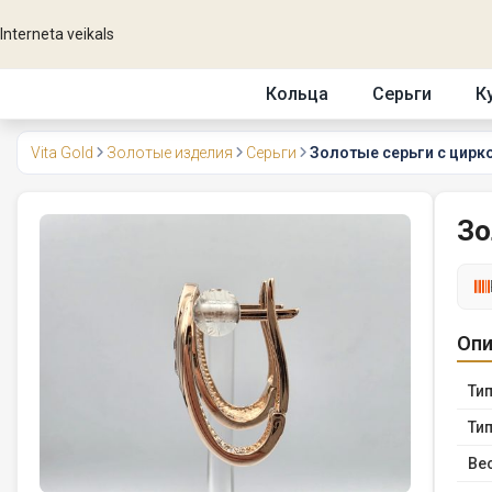
Interneta veikals
Кольца
Серьги
К
Vita Gold
Золотые изделия
Серьги
Золотые серьги с цирко
Зо
Опи
Тип
Тип
Вес