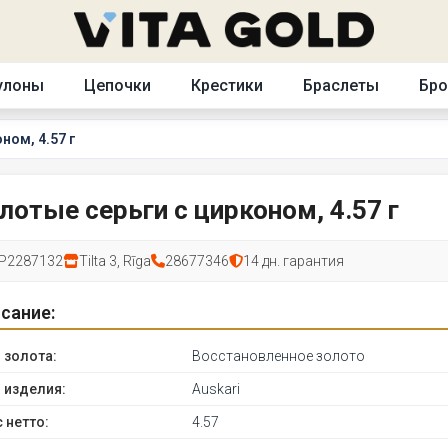
улоны
Цепочки
Крестики
Браслеты
Бр
ном, 4.57 г
лотые серьги с цирконом, 4.57 г
P2287132
Tilta 3, Rīga
28677346
14 дн. гарантия
сание:
 золота:
Восстановленное золото
 изделия:
Auskari
 нетто:
4.57