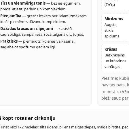
Tīrs un vienmērīgs tonis
— bez ieslēgumiem,
(ZrO
)
2
precīzi atlasīti pāriem un komplektiem.
Pieejamība
— grezns izskats bez lielām izmaksām,
Mirdzums
ideāli piemērots dāvanu komplektiem.
Augsts,
Dažādas krāsas un slīpējumi
— klasiskā
stikla
caurspīdīgā, šampanieša, rozā, zilganā u.c. toņos.
spīdums
Praktisks
— piemērots ikdienas valkāšanai,
saglabājot spožumu gadiem ilgi.
Krāsas
Bezkrāsains
un krāsainas
variācijas
Piezīme: kubis
nav tas pats, 
minerāls
cirk
bieži sauc par 
 kopt rotas ar cirkoniju
Tīriet reizi 1–2 nedēļās: silts ūdens, piliens maigas ziepes, maiga birstīte, pē