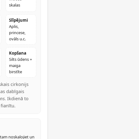
skalas
Slīpējumi
Aplis,
princese,
ovāls u.c.
Kopšana
Silts ūdens +
maiga
birstīte
kais cirkonijs
kas dabīgais
ons
. Ikdienā to
fianītu.
c tam noskalojiet un