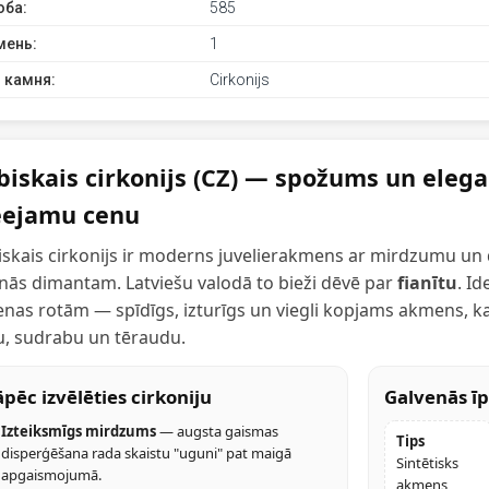
оба:
585
мень:
1
 камня:
Cirkonijs
biskais cirkonijs (CZ) — spožums un eleg
eejamu cenu
skais cirkonijs ir moderns juvelierakmens ar mirdzumu un
inās dimantam. Latviešu valodā to bieži dēvē par
fianītu
. Id
enas rotām — spīdīgs, izturīgs un viegli kopjams akmens, kas
u, sudrabu un tēraudu.
pēc izvēlēties cirkoniju
Galvenās īp
Izteiksmīgs mirdzums
— augsta gaismas
Tips
disperģēšana rada skaistu "uguni" pat maigā
Sintētisks
apgaismojumā.
akmens