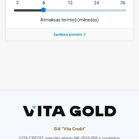
SIA "Vita Credit"
VITA CREDIT speciālo atļauju NK-2016-058 ir izsniedzis