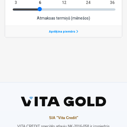
SIA "Vita Credit"
VITA CREDIT speciālo atļauju NK-2016-058 ir izsniedzis