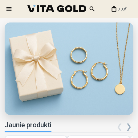
0.00
€
Jaunie produkti
❮
❯