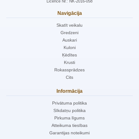
Licence Nr.: NK-2016-058
Navigācija
Skatīt veikalu
Gredzeni
Auskari
Kuloni
Ķēdītes
Krusti
Rokassprādzes
Cits
Informācija
Privātuma politika
Sīkdatņu politika
Pirkuma līgums
Atteikuma tiesības
Garantijas noteikumi