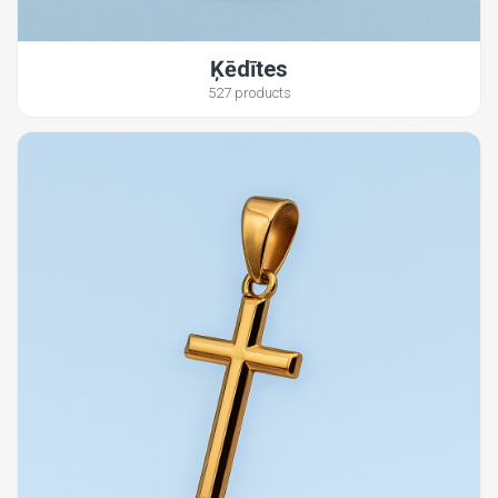
Ķēdītes
527 products