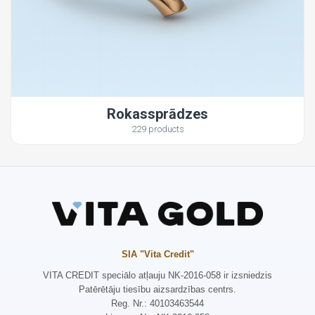
Rokassprādzes
229 products
SIA "Vita Credit"
VITA CREDIT speciālo atļauju NK-2016-058 ir izsniedzis
Patērētāju tiesību aizsardzības centrs.
Reg. Nr.: 40103463544