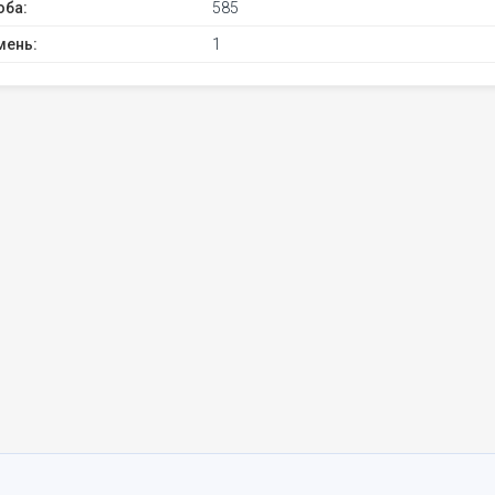
оба:
585
мень:
1