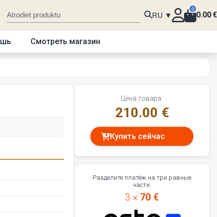
0
0.00
€
RU ▼
ошь
Смотреть магазин
Цена товара:
210.00 €
Купить сейчас
Разделите платёж на три равные
части:
3 ×
70 €