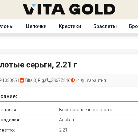
улоны
Цепочки
Крестики
Браслеты
Бр
лотые серьги, 2.21 г
P1030851
Tilta 3, Rīga
28677346
14 дн. гарантия
сание:
 золота:
Восстановленное золото
 изделия:
Auskari
 нетто:
2.21