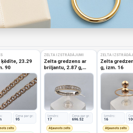
ES
ZELTA IZSTRĀDĀJUMI
ZELTA IZSTRĀDĀ
 ķēdīte, 23.29
Zelta gredzens ar
Zelta gredzen
m. 90
briljantu, 2.87 g,
g, izm. 16
izm. 17
s:
Cena par gr.:
Izmērs:
Cena par gr.:
Izmērs:
Cen
m
95
17
696.52
16
10
nots zelts
Atjaunots zelts
Atjaunots zelts