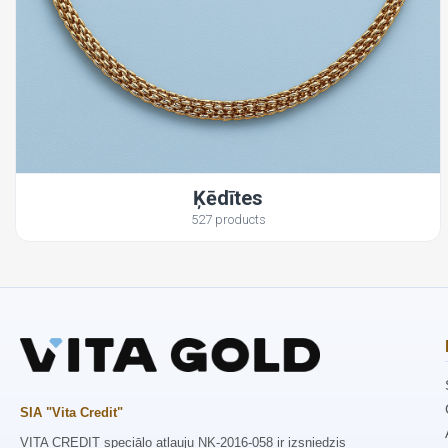
Ķēdītes
527 products
SIA "Vita Credit"
VITA CREDIT speciālo atļauju NK-2016-058 ir izsniedzis