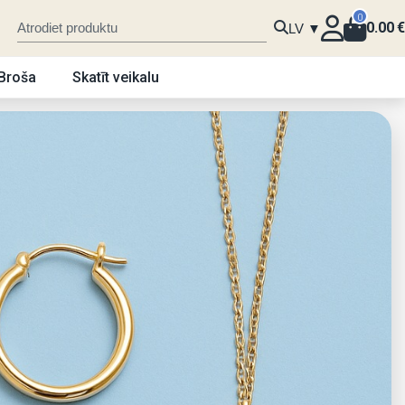
0
0.00
€
LV ▼
Broša
Skatīt veikalu