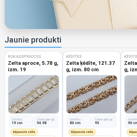
Jaunie produkti
ROKASSPRĀDZES
ĶĒDĪTES
ĶĒDĪT
Zelta aproce, 5.78 g,
Zelta ķēdīte, 121.37
Zelta
izm. 19
g, izm. 80 cm
g, iz
Izmērs:
Cena par gr.:
Izmērs:
Cena par gr.:
Izmēr
19 cm
94.98
80 cm
95
90 c
Atjaunots zelts
Atjaunots zelts
Atjau