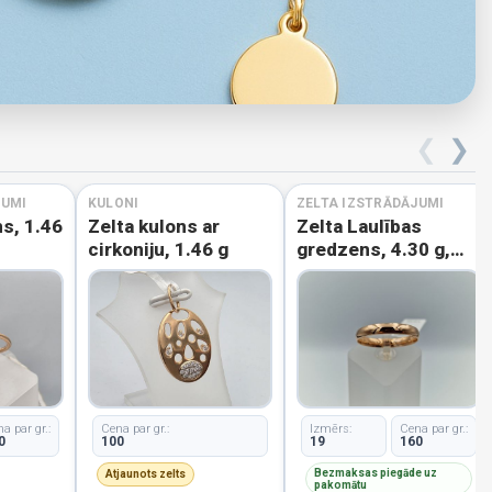
❮
❯
JUMI
KULONI
ZELTA IZSTRĀDĀJUMI
s, 1.46
Zelta kulons ar
Zelta Laulības
cirkoniju, 1.46 g
gredzens, 4.30 g,
izm. 19
a par gr.:
Cena par gr.:
Izmērs:
Cena par gr.:
0
100
19
160
Bezmaksas piegāde uz
Atjaunots zelts
pakomātu