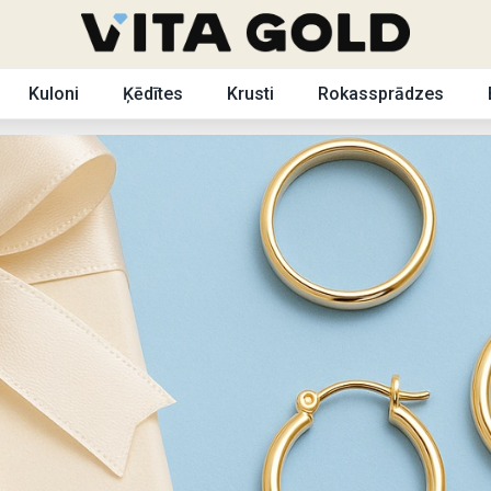
Kuloni
Ķēdītes
Krusti
Rokassprādzes