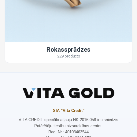
Rokassprādzes
229 products
SIA "Vita Credit"
VITA CREDIT speciālo atļauju NK-2016-058 ir izsniedzis
Patērētāju tiesību aizsardzības centrs.
Reg. Nr.: 40103463544