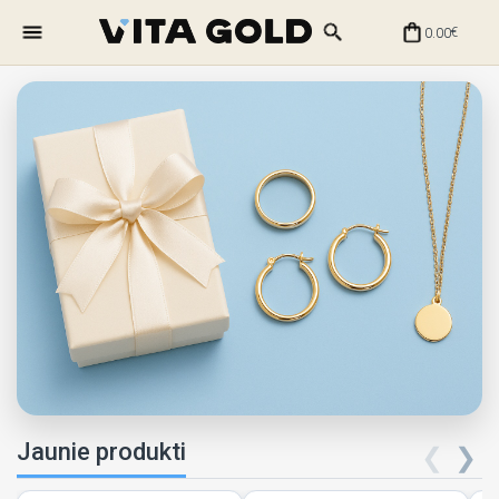
0.00
€
Jaunie produkti
❮
❯