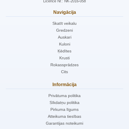
Licence Nr.: NK-2016-058
Navigācija
Skatīt veikalu
Gredzeni
Auskari
Kuloni
Ķēdītes
Krusti
Rokassprādzes
Cits
Informācija
Privātuma politika
Sīkdatņu politika
Pirkuma līgums
Atteikuma tiesības
Garantijas noteikumi