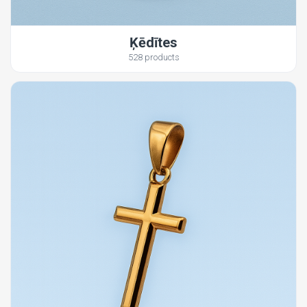
Ķēdītes
528 products