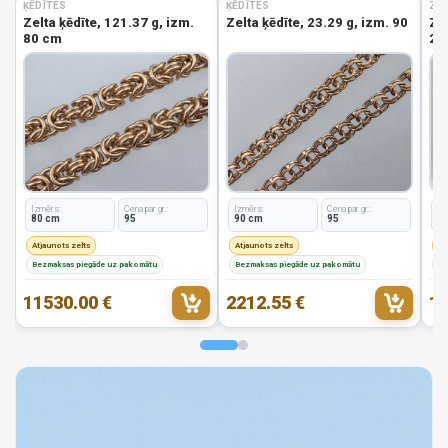
ĶĒDĪTES
ĶĒDĪTES
ZEL
Zelta ķēdīte, 121.37 g, izm.
Zelta ķēdīte, 23.29 g, izm. 90
Zel
80 cm
2.8
Izmērs:
Cena par gr.:
Izmērs:
Cena par gr.:
Iz
80 cm
95
90 cm
95
1
Atjaunots zelts
Atjaunots zelts
At
Bezmaksas piegāde uz pakomātu
Bezmaksas piegāde uz pakomātu
Be
11530.00 €
2212.55 €
19