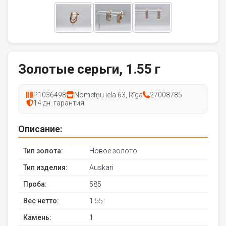
Золотые серьги, 1.55 г
P1036498
Nometņu iela 63, Rīga
27008785
14 дн. гарантия
Описание:
Тип золота:
Новое золото
Тип изделия:
Auskari
Проба:
585
Вес нетто:
1.55
Камень:
1