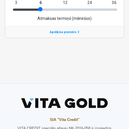
SIA "Vita Credit"
VITA CREDIT speciālo atļauju NK-2016-058 ir izsniedzis