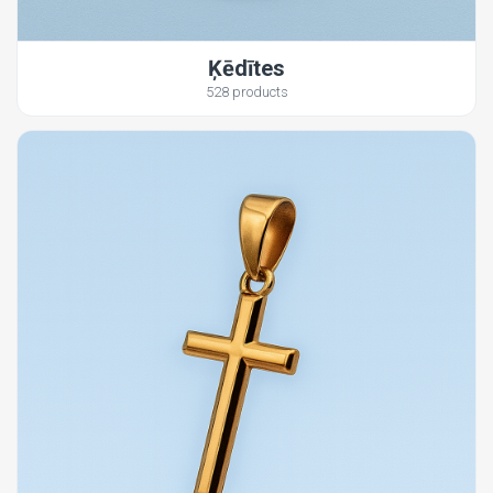
Ķēdītes
528 products