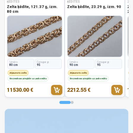
ĶĒDĪTES
ĶĒDĪTES
ZEL
Zelta ķēdīte, 121.37 g, izm.
Zelta ķēdīte, 23.29 g, izm. 90
Zel
80 cm
2.8
Izmērs:
Cena par gr.:
Izmērs:
Cena par gr.:
Iz
80 cm
95
90 cm
95
1
Atjaunots zelts
Atjaunots zelts
At
Bezmaksas piegāde uz pakomātu
Bezmaksas piegāde uz pakomātu
Be
11530.00 €
2212.55 €
19