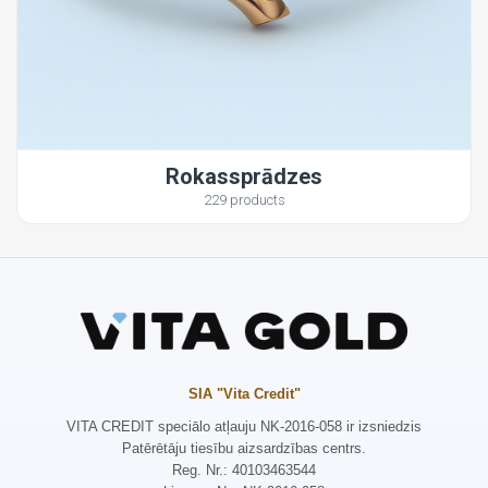
Rokassprādzes
229 products
SIA "Vita Credit"
VITA CREDIT speciālo atļauju NK-2016-058 ir izsniedzis
Patērētāju tiesību aizsardzības centrs.
Reg. Nr.: 40103463544