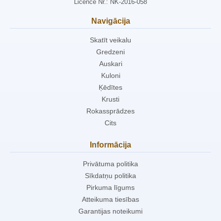
Licence Nr.: NK-2016-058
Navigācija
Skatīt veikalu
Gredzeni
Auskari
Kuloni
Ķēdītes
Krusti
Rokassprādzes
Cits
Informācija
Privātuma politika
Sīkdatņu politika
Pirkuma līgums
Atteikuma tiesības
Garantijas noteikumi