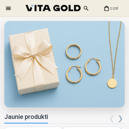
0.00
€
Jaunie produkti
❮
❯