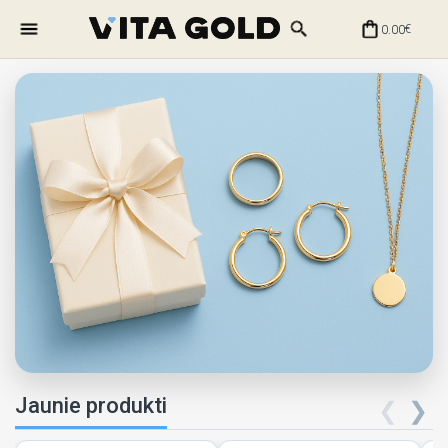
0.00
€
Jaunie produkti
❮
❯