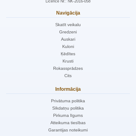
Licence Nr.: NK-2016-058
Navigācija
Skatīt veikalu
Gredzeni
Auskari
Kuloni
Ķēdītes
Krusti
Rokassprādzes
Cits
Informācija
Privātuma politika
Sīkdatņu politika
Pirkuma līgums
Atteikuma tiesības
Garantijas noteikumi