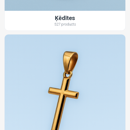
Ķēdītes
527 products