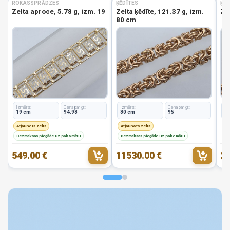
ROKASSPRĀDZES
ĶĒDĪTES
ĶĒD
Zelta aproce, 5.78 g, izm. 19
Zelta ķēdīte, 121.37 g, izm.
Zel
80 cm
Izmērs:
Cena par gr.:
Izmērs:
Cena par gr.:
Iz
19 cm
94.98
80 cm
95
9
Atjaunots zelts
Atjaunots zelts
At
Bezmaksas piegāde uz pakomātu
Bezmaksas piegāde uz pakomātu
Be
549.00 €
11530.00 €
22