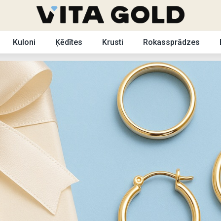
Kuloni
Ķēdītes
Krusti
Rokassprādzes