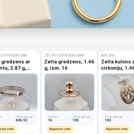
 IZSTRĀDĀJUMI
ZELTA IZSTRĀDĀJUMI
KULONI
a gredzens ar
Zelta gredzens, 1.46
Zelta kulons 
antu, 2.87 g,
g, izm. 16
cirkoniju, 1.4
 17
s:
Cena par gr.:
Izmērs:
Cena par gr.:
Cena par gr.:
696.52
16
100
100
nots zelts
Atjaunots zelts
Atjaunots zelts