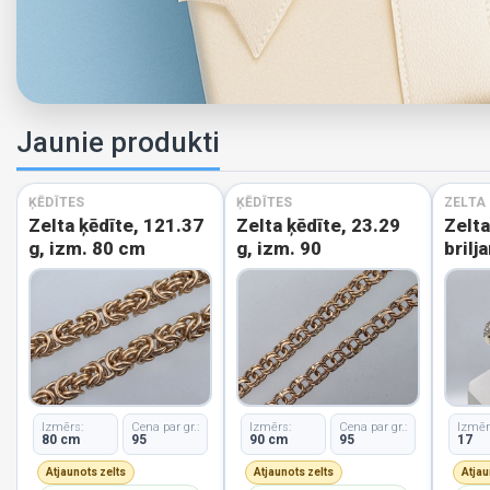
Jaunie produkti
ĶĒDĪTES
ĶĒDĪTES
ZELTA
Zelta ķēdīte, 121.37
Zelta ķēdīte, 23.29
Zelt
g, izm. 80 cm
g, izm. 90
brilj
izm.
Izmērs:
Cena par gr.:
Izmērs:
Cena par gr.:
Izmēr
80 cm
95
90 cm
95
17
Atjaunots zelts
Atjaunots zelts
Atjau