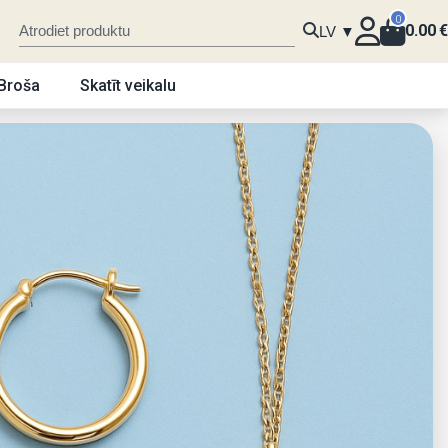
0
0.00
€
LV ▼
Broša
Skatīt veikalu