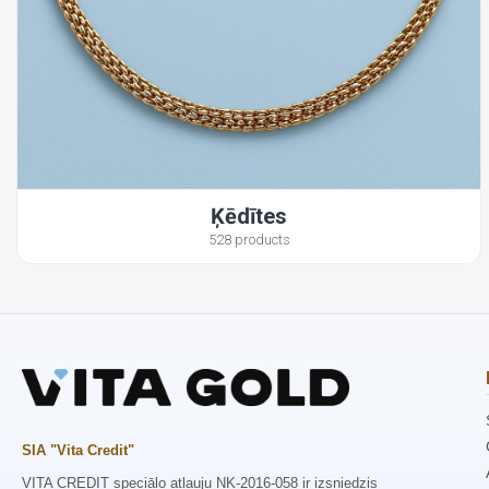
Ķēdītes
528 products
SIA "Vita Credit"
VITA CREDIT speciālo atļauju NK-2016-058 ir izsniedzis