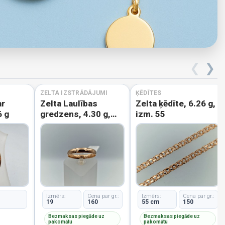
❮
❯
ZELTA IZSTRĀDĀJUMI
ĶĒDĪTES
ar
Zelta Laulības
Zelta ķēdīte, 6.26 g,
6 g
gredzens, 4.30 g,
izm. 55
izm. 19
Izmērs:
Cena par gr.:
Izmērs:
Cena par gr.:
19
160
55 cm
150
Bezmaksas piegāde uz
Bezmaksas piegāde uz
pakomātu
pakomātu