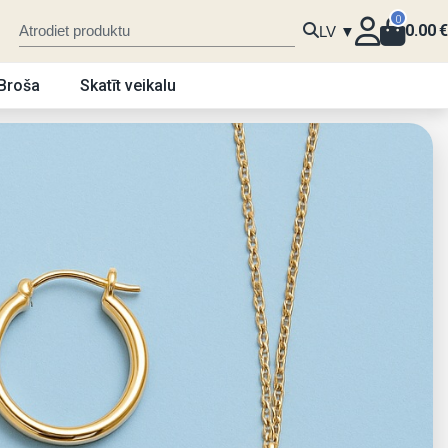
0
0.00
€
LV ▼
Broša
Skatīt veikalu