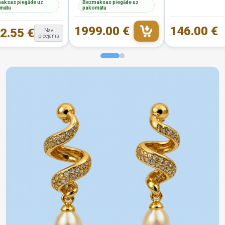
aksas piegāde uz
Bezmaksas piegāde uz
mātu
pakomātu
1999.00 €
146.00 €
2.55 €
Nav
pieejams