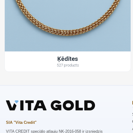
Ķēdītes
527 products
SIA "Vita Credit"
VITA CREDIT speciālo atļauju NK-2016-058 ir izsniedzis