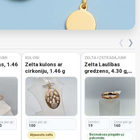
❮
❯
JUMI
KULONI
ZELTA IZSTRĀDĀJUMI
s, 1.46
Zelta kulons ar
Zelta Laulības
cirkoniju, 1.46 g
gredzens, 4.30 g,
izm. 19
a par gr.:
Cena par gr.:
Izmērs:
Cena par gr.:
0
100
19
160
Bezmaksas piegāde uz
Atjaunots zelts
pakomātu