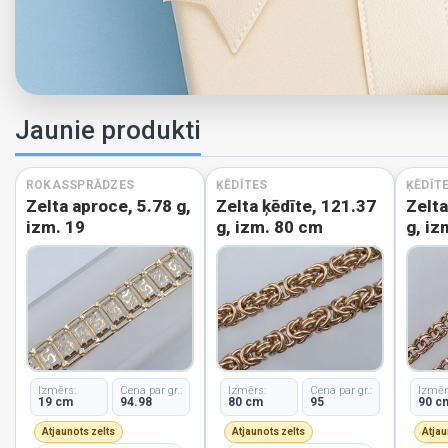
Jaunie produkti
ROKASSPRĀDZES
ĶĒDĪTES
ĶĒDĪT
Zelta aproce, 5.78 g,
Zelta ķēdīte, 121.37
Zelta
izm. 19
g, izm. 80 cm
g, iz
Izmērs:
Cena par gr.:
Izmērs:
Cena par gr.:
Izmēr
19 cm
94.98
80 cm
95
90 c
Atjaunots zelts
Atjaunots zelts
Atjau