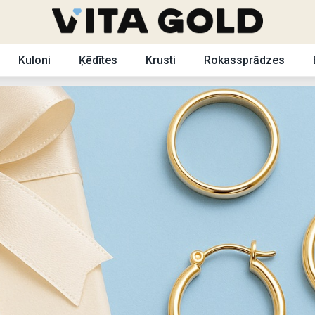
Kuloni
Ķēdītes
Krusti
Rokassprādzes