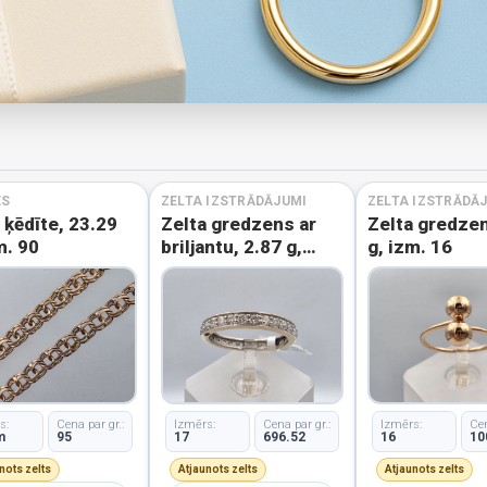
ES
ZELTA IZSTRĀDĀJUMI
ZELTA IZSTRĀDĀ
 ķēdīte, 23.29
Zelta gredzens ar
Zelta gredzen
m. 90
briljantu, 2.87 g,
g, izm. 16
izm. 17
s:
Cena par gr.:
Izmērs:
Cena par gr.:
Izmērs:
Cen
m
95
17
696.52
16
10
nots zelts
Atjaunots zelts
Atjaunots zelts