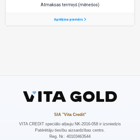
SIA "Vita Credit"
VITA CREDIT speciālo atļauju NK-2016-058 ir izsniedzis
Patērētāju tiesību aizsardzības centrs.
Reg. Nr.: 40103463544