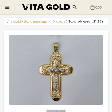
0.00
€
Vita Gold
Золотые изделия
Крест
Золотой крест, 21.35 г